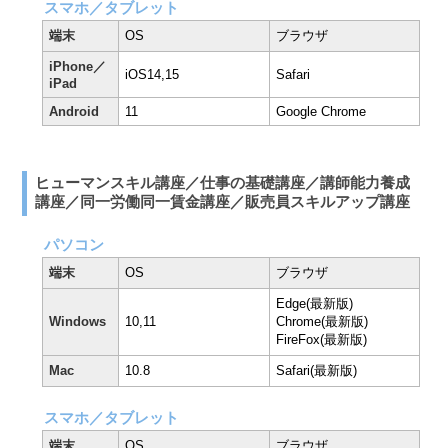
スマホ／タブレット
端末
OS
ブラウザ
iPhone／
iOS14,15
Safari
iPad
Android
11
Google Chrome
ヒューマンスキル講座／仕事の基礎講座／講師能力養成
講座／同一労働同一賃金講座／販売員スキルアップ講座
パソコン
端末
OS
ブラウザ
Edge(最新版)
Windows
10,11
Chrome(最新版)
FireFox(最新版)
Mac
10.8
Safari(最新版)
スマホ／タブレット
端末
OS
ブラウザ