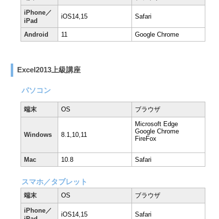
iPhone／
iOS14,15
Safari
iPad
Android
11
Google Chrome
Excel2013上級講座
パソコン
端末
OS
ブラウザ
Microsoft Edge
Google Chrome
Windows
8.1,10,11
FireFox
Mac
10.8
Safari
スマホ／タブレット
端末
OS
ブラウザ
iPhone／
iOS14,15
Safari
iPad