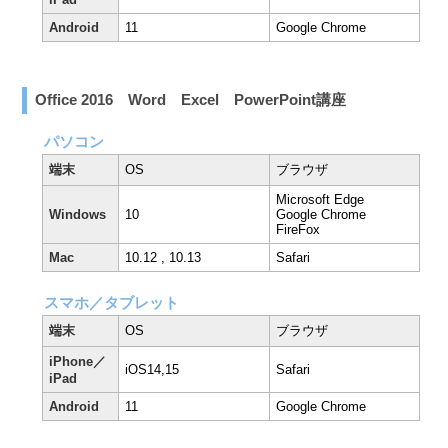
Android
11
Google Chrome
Office 2016 Word Excel PowerPoint講座
パソコン
端末
OS
ブラウザ
Microsoft Edge
Windows
10
Google Chrome
FireFox
Mac
10.12 , 10.13
Safari
スマホ／タブレット
端末
OS
ブラウザ
iPhone／
iOS14,15
Safari
iPad
Android
11
Google Chrome