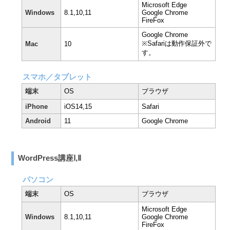
Microsoft Edge
Windows
8.1,10,11
Google Chrome
FireFox
Google Chrome
※Safariは動作保証外で
Mac
10
す。
スマホ／タブレット
端末
OS
ブラウザ
iPhone
iOS14,15
Safari
Android
11
Google Chrome
WordPress講座Ⅰ,Ⅱ
パソコン
端末
OS
ブラウザ
Microsoft Edge
Windows
8.1,10,11
Google Chrome
FireFox