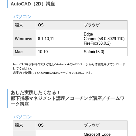
AutoCAD（2D）講座
パソコン
端末
OS
ブラウザ
Edge
Windows
8.1,10,11
Chrome(58.0.3029.110)
FireFox(53.0.2)
Mac
10.10
Safari(15.0)
AutoCADをお持ちでない方は／AutodeskのWEBページから体験版をダウンロード
してください。
講座内で使用しているAutoCADのバージョンは2017です。
あした実践したくなる！
部下指導マネジメント講座／コーチング講座／チームワ
ーク講座
パソコン
端末
OS
ブラウザ
Microsoft Edge