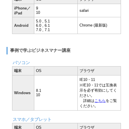
iPhone／
9
safari
10
iPad
5.0 , 5.1
Chrome (最新版)
Android
6.0 , 6.1
7.0 , 7.1
事例で学ぶビジネスマナー講座
パソコン
端末
OS
ブラウザ
IE10・11
※IE10・11では互換表
示を必ず有効にしてく
8.1
Windows
10
ださい。
詳細は
こちら
をご覧
ください。
スマホ／タブレット
端末
OS
ブラウザ