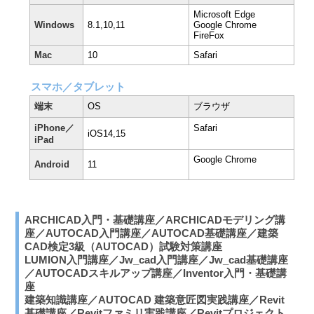
Microsoft Edge
Windows
8.1,10,11
Google Chrome
FireFox
Mac
10
Safari
スマホ／タブレット
端末
OS
ブラウザ
iPhone／
Safari
iOS14,15
iPad
Google Chrome
Android
11
ARCHICAD入門・基礎講座／ARCHICADモデリング講
座／AUTOCAD入門講座／AUTOCAD基礎講座／建築
CAD検定3級（AUTOCAD）試験対策講座
LUMION入門講座／Jw_cad入門講座／Jw_cad基礎講座
／AUTOCADスキルアップ講座／Inventor入門・基礎講
座
建築知識講座／AUTOCAD 建築意匠図実践講座／Revit
基礎講座／Revitファミリ実践講座／Revitプロジェクト