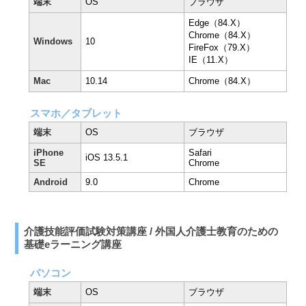
端末
OS
ブラウザ
Edge（84.X）
Chrome（84.X）
Windows
10
FireFox（79.X）
IE（11.X）
Mac
10.14
Chrome（84.X）
スマホ／タブレット
端末
OS
ブラウザ
iPhone
Safari
iOS 13.5.1
SE
Chrome
Android
9.0
Chrome
介護技能評価試験対策講座 / 外国人介護士教育のための
基礎eラーニング講座
パソコン
端末
OS
ブラウザ